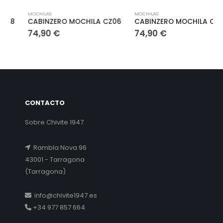
Este producto tiene múltiples variantes. Las opciones se pueden elegir en la página de producto
Este producto tiene múltiples variantes. Las opciones se pueden elegir en la página de producto
E
MOCHILAS
MOCHILAS
CABINZERO MOCHILA CZ06
CABINZERO MOCHILA CABINA CZ17
74,90
€
74,90
€
CONTACTO
Sobre Chivite 1947
Rambla Nova 96
43001 - Tarragona
(Tarragona)
info@chivite1947.es
+34 977 857 664