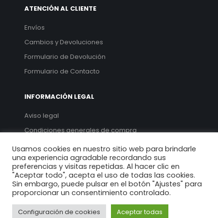
ATENCIÓN AL CLIENTE
Envíos
Cambios y Devoluciones
Formulario de Devolución
Formulario de Contacto
INFORMACIÓN LEGAL
Aviso legal
Condiciones generales de compra
Política de privacidad
Usamos cookies en nuestro sitio web para brindarle
una experiencia agradable recordando sus
Política de cookies
preferencias y visitas repetidas. Al hacer clic en
"Aceptar todo", acepta el uso de todas las cookies.
Sin embargo, puede pulsar en el botón "Ajustes" para
proporcionar un consentimiento controlado.
Configuración de cookies
Aceptar todas
© 2022. Chivite 1947. Todos los derechos reservados