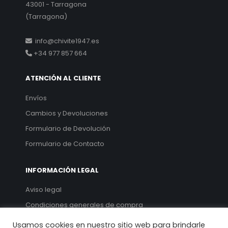
43001 - Tarragona
(Tarragona)
info@chivite1947.es
+34 977 857 664
ATENCIÓN AL CLIENTE
Envíos
Cambios y Devoluciones
Formulario de Devolución
Formulario de Contacto
INFORMACIÓN LEGAL
Aviso legal
Condiciones generales de compra
Política de privacidad
Usamos cookies en nuestro sitio web para brindarle