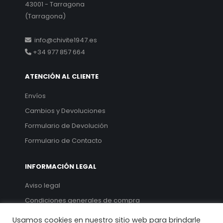
43001 - Tarragona
(Tarragona)
info@chivite1947.es
+34 977 857 664
ATENCIÓN AL CLIENTE
Envíos
Cambios y Devoluciones
Formulario de Devolución
Formulario de Contacto
INFORMACIÓN LEGAL
Aviso legal
Condiciones generales de compra
Política de privacidad
Usamos cookies en nuestro sitio web para brindarle