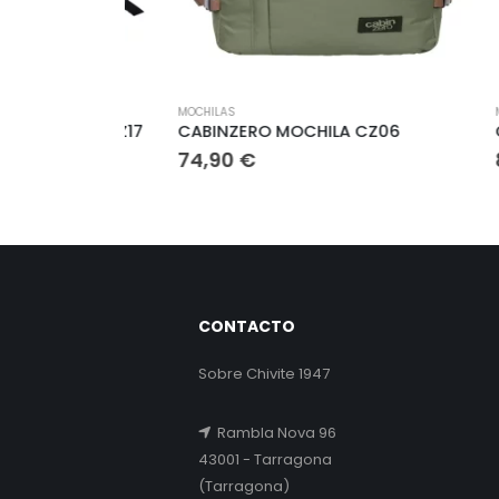
Este producto tiene múltiples variantes. Las opciones se pueden elegir en la página de producto
Este producto tiene múltiples variantes. Las opciones se pueden elegir en la
MOCHILAS
MOCHILA
ABINA CZ17
CABINZERO MOCHILA CZ06
CABIN
74,90
€
89,9
CONTACTO
Sobre Chivite 1947
Rambla Nova 96
43001 - Tarragona
(Tarragona)