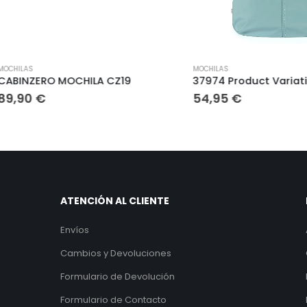
 página de producto
Este producto tiene múltiples variantes. Las opciones se pueden elegir en la página de producto
S
MOCHILAS
ZERO MOCHILA CZ19
37974 Product Variation
0
€
54,95
€
ATENCIÓN AL CLIENTE
Envíos
Cambios y Devoluciones
Formulario de Devolución
Formulario de Contacto