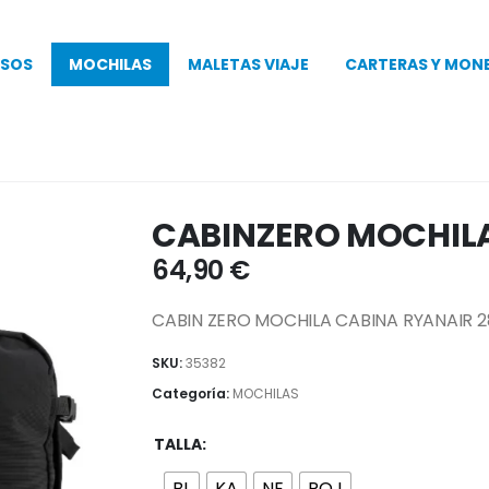
SOS
MOCHILAS
MALETAS VIAJE
CARTERAS Y MON
CABINZERO MOCHIL
64,90
€
CABIN ZERO MOCHILA CABINA RYANAIR 2
SKU:
35382
Categoría:
MOCHILAS
TALLA
BL
KA
NE
ROJ