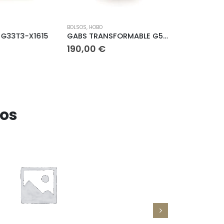
BOLSOS
,
HOBO
BOLSOS
,
SHOPPER
G33T3-X1615
GABS TRANSFORMABLE G500T3-X165
BINNARI SH
190,00
€
64,95
€
ros