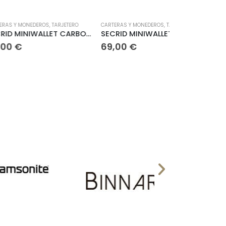
EROS
,
TARJETERO
CARTERAS Y MONEDEROS
,
TARJETERO
CARTERAS Y MON
SECRID MINIWALLET CARBON
SECRID MINIWALLET MATE
69,00
€
69,00
€