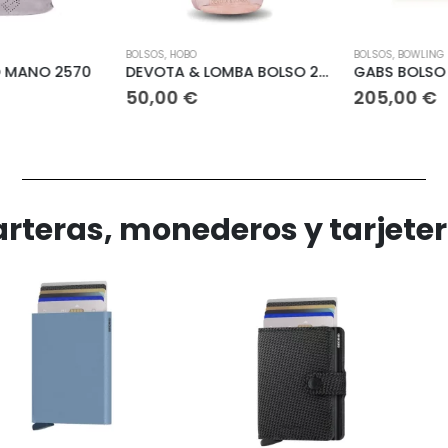
BOLSOS
,
HOBO
BOLSOS
,
BOWLING
 MANO 2570
DEVOTA & LOMBA BOLSO 228144
GABS BOLSO 
50,00
€
205,00
€
rteras, monederos y tarjete