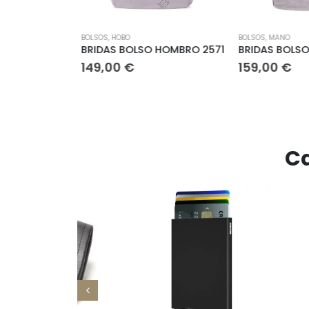
BOLSOS
,
HOBO
BOLSOS
,
MANO
ER 19020
BRIDAS BOLSO HOMBRO 2571
BRIDAS BOLSO
149,00
€
159,00
€
Ca