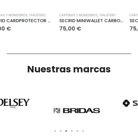
ROS
,
TARJETERO
CARTERAS Y MONEDEROS
,
TARJETERO
CARTERAS Y MONED
SECRID CARDPROTECTOR POWDER
SECRID MINIWALLET CARBON
75,00
€
75,00
€
Nuestras marcas