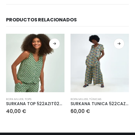
PRODUCTOS RELACIONADOS
Este producto tiene múltiples variantes. Las opciones se pueden elegir en la página de producto
Este producto tiene múltiples variantes. Las opciones se pueden elegir en la página de producto
ROPA MUJER
,
TOPS
ROPA MUJER
,
TÚNICAS
SURKANA TOP 522AZIT024/02
SURKANA TUNICA 522CAZO123/61
40,00
€
60,00
€