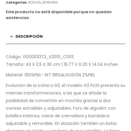
Categorías:
BOLSOS
,
BOWLING
Este producto no está disponible porque no quedan
existencias.
DESCRIPCIÓN
Código: G000033T3_X2010_C1013
Tamaño: 43 X 0,5 X 36 cm | 16.77 X 0.20 X 14.04 inches
Material: 100%PIEL- INT 98%ALGODÓN 2%PIEL
Evoluciòn de la icònica G3, el modelo G3 PLUS presenta su
mismas transformaciones, a las que se añade la
posibilidad de convertirlo en mochila gracias a dos
correas extraìbles y adjustables. Foro de algodòn con
bolsillos internos, cierre de cremallera y bandolera
adjustable y removible. En dotaciòn tambièn un bolso