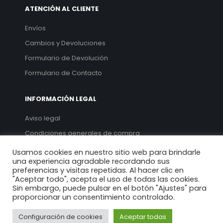
ATENCIÓN AL CLIENTE
Envíos
Cambios y Devoluciones
Formulario de Devolución
Formulario de Contacto
INFORMACIÓN LEGAL
Aviso legal
Condiciones generales de compra
Política de privacidad
Usamos cookies en nuestro sitio web para brindarle
una experiencia agradable recordando sus
Política de cookies
preferencias y visitas repetidas. Al hacer clic en
"Aceptar todo", acepta el uso de todas las cookies.
Sin embargo, puede pulsar en el botón "Ajustes" para
proporcionar un consentimiento controlado.
Configuración de cookies
Aceptar todas
© 2022. Chivite 1947. Todos los derechos reservados