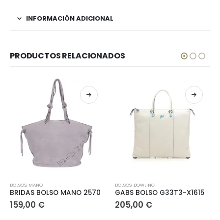
INFORMACIÓN ADICIONAL
PRODUCTOS RELACIONADOS
Este producto tiene múltiples variantes. Las opciones se pueden elegir en la página de producto
Este producto tiene múltiples variantes. Las opciones se pueden elegir en la página de producto
E
BOLSOS
,
MANO
BOLSOS
,
BOWLING
BRIDAS BOLSO MANO 2570
GABS BOLSO G33T3-X1615
159,00
€
205,00
€